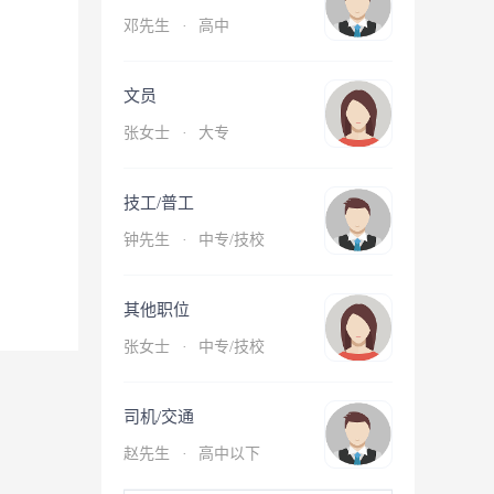
邓先生
·
高中
文员
张女士
·
大专
技工/普工
钟先生
·
中专/技校
其他职位
张女士
·
中专/技校
司机/交通
赵先生
·
高中以下