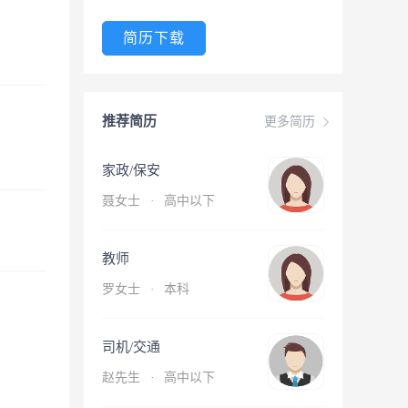
简历下载
推荐简历
更多简历
家政/保安
聂女士
·
高中以下
教师
罗女士
·
本科
司机/交通
赵先生
·
高中以下