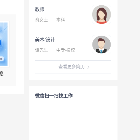
教师
俞女士
·
本科
美术/设计
谭先生
·
中专/技校
查看更多简历
息
微信扫一扫找工作